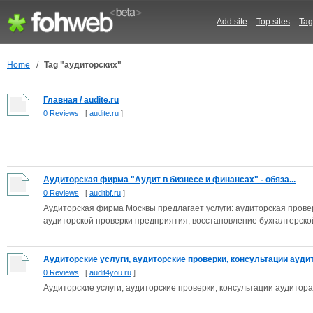
Add site
-
Top sites
-
Tag
Home
/
Tag "аудиторских"
Главная / audite.ru
0 Reviews
[
audite.ru
]
Аудиторская фирма "Аудит в бизнесе и финансах" - обяза...
0 Reviews
[
auditbf.ru
]
Аудиторская фирма Москвы предлагает услуги: аудиторская прове
аудиторской проверки предприятия, восстановление бухгалтерской
Аудиторские услуги, аудиторские проверки, консультации ауди
0 Reviews
[
audit4you.ru
]
Аудиторские услуги, аудиторские проверки, консультации аудитора