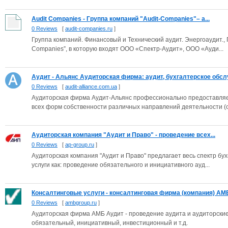
Audit Companies - Группа компаний "Audit-Сompanies"– а...
0 Reviews
[
audit-companies.ru
]
Группа компаний. Финансовый и Технический аудит. Энергоаудит., 
Companies”, в которую входят ООО «Спектр-Аудит», ООО «Ауди...
Аудит - Альянс Аудиторская фирма: аудит, бухгалтерское обслу
0 Reviews
[
audit-alliance.com.ua
]
Аудиторская фирма Аудит-Альянс профессионально предоставляет
всех форм собственности различных направлений деятельности (о.
Аудиторская компания "Аудит и Право" - проведение всех...
0 Reviews
[
ap-group.ru
]
Аудиторская компания "Аудит и Право" предлагает весь спектр бух
услуги как: проведение обязательного и инициативного ауд...
Консалтинговые услуги - консалтинговая фирма (компания) АМБ 
0 Reviews
[
ambgroup.ru
]
Аудиторская фирма АМБ Аудит - проведение аудита и аудиторские
обязательный, инициативный, инвестиционный и т.д.