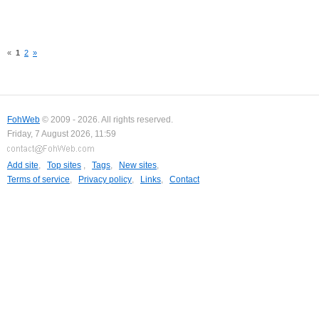
«
1
2
»
FohWeb
© 2009 - 2026. All rights reserved.
Friday, 7 August 2026, 11:59
Add site
,
Top sites
,
Tags
,
New sites
,
Terms of service
,
Privacy policy
,
Links
,
Contact