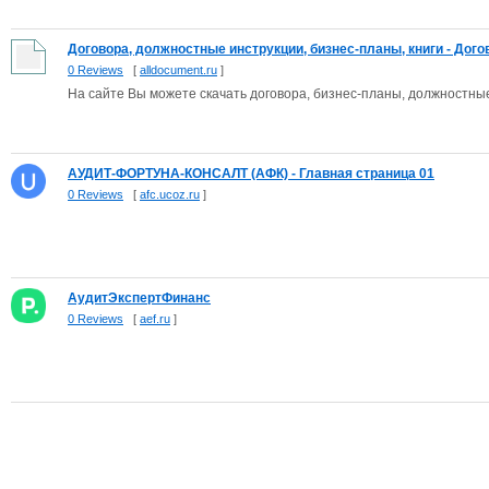
Договора, должностные инструкции, бизнес-планы, книги - Догов
0 Reviews
[
alldocument.ru
]
На сайте Вы можете скачать договора, бизнес-планы, должностные
АУДИТ-ФОРТУНА-КОНСАЛТ (АФК) - Главная страница 01
0 Reviews
[
afc.ucoz.ru
]
АудитЭкспертФинанс
0 Reviews
[
aef.ru
]